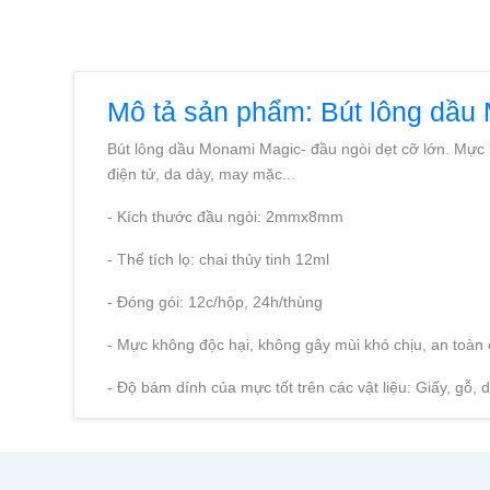
Mô tả sản phẩm: Bút lông dầu
Bút lông dầu Monami Magic- đầu ngòi dẹt cỡ lớn. M
ực 
điện tử, da dày, may mặc...
- Kích thước đầu ngòi: 2mmx8mm
- Thể tích lọ: chai thủy tinh 12ml
- Đóng gói: 12c/hộp, 24h/thùng
- Mực không độc hại, không gây mùi khó chịu, an toàn
- Độ bám dính của mực tốt trên các vật liệu: Giấy, gỗ, d