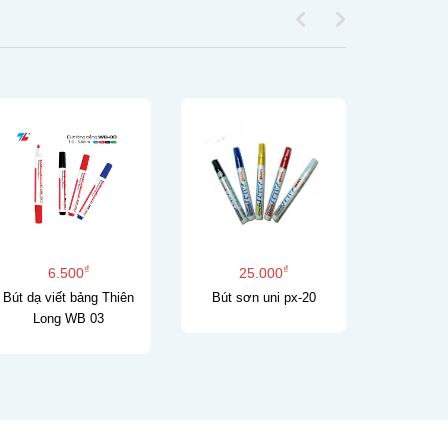
₫
₫
6.500
25.000
4
Bút dạ viết bảng Thiên
Bút sơn uni px-20
Bút ch
Long WB 03
Coll