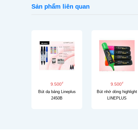
Sản phẩm liên quan
₫
₫
₫
00
9.500
9.500
ầu phòng
Bút dạ bảng Lineplus
Bút nhớ dòng highlight
mepenF
2450B
LINEPLUS
àn Quốc