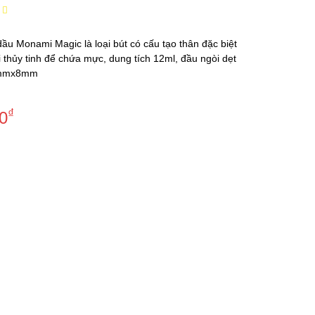
dầu Monami Magic là loại bút có cấu tạo thân đặc biệt
 thủy tinh để chứa mực, dung tích 12ml, đầu ngòi dẹt
2mmx8mm
₫
0