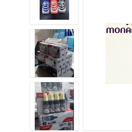
BLOG
0913.011.004
vietthangstc@gmail.com